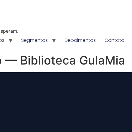
osperam.
os
Segmentos
Depoimentos
Contato
o — Biblioteca GulaMia