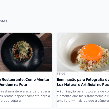
antes
FT-03
g Restaurante: Como Montar
Iluminação para Fotografia d
 Vendem na Foto
Luz Natural e Artificial no Re
g restaurante é a arte de preparar
A iluminação para fotografia de c
os pratos especificamente para a
elemento que mais transforma o r
 o que separa
uma foto — mais do que a câmera