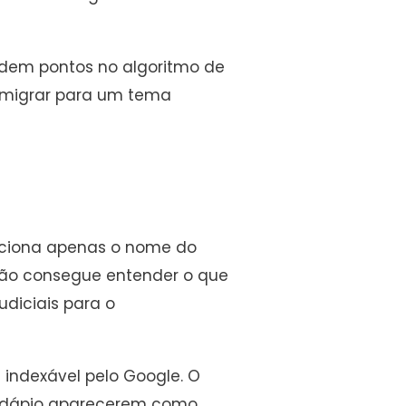
rdem pontos no algoritmo de
e migrar para um tema
nciona apenas o nome do
e não consegue entender o que
udiciais para o
indexável pelo Google. O
cardápio aparecerem como