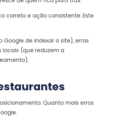
sce de quem fica para trás.
o correto e ação consistente. Este
Google de indexar o site), erros
s locais (que reduzem a
queamento).
Restaurantes
osicionamento. Quanto mais erros
Google.