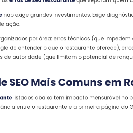
o os
erros de seo restaurante
que separam quem cre
e
não exige grandes investimentos. Exige diagnóstic
de ação.
ganizados por área: erros técnicos (que impedem o 
e de entender o que o restaurante oferece), erro
ros de autoridade (que limitam o potencial de ran
 de SEO Mais Comuns em 
rante
listados abaixo tem impacto mensurável no p
tância entre o restaurante e a primeira página do 