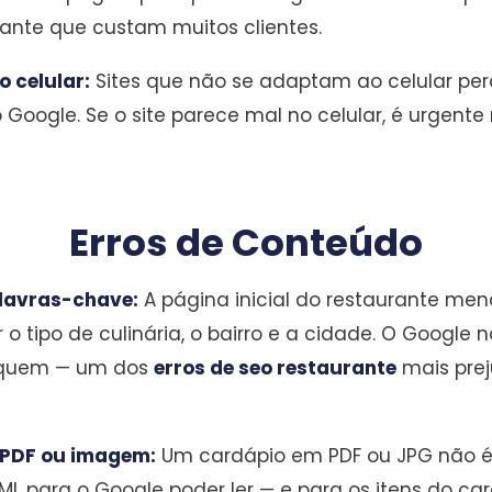
rante que custam muitos clientes.
o celular:
Sites que não se adaptam ao celular pe
Google. Se o site parece mal no celular, é urgent
Erros de Conteúdo
alavras-chave:
A página inicial do restaurante me
r o tipo de culinária, o bairro e a cidade. O Googl
a quem — um dos
erros de seo restaurante
mais prej
 PDF ou imagem:
Um cardápio em PDF ou JPG não é 
ML para o Google poder ler — e para os itens do 